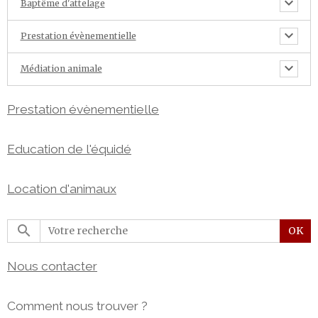
Baptême d'attelage
Prestation évènementielle
Médiation animale
Prestation évènementielle
Education de l'équidé
Location d'animaux
OK
Nous contacter
elopment purposes only
For development purposes only
Comment nous trouver ?