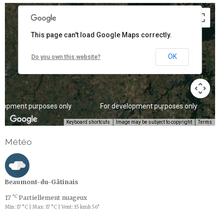
This page can't load Google Maps correctly.
OK
Do you own this website?
elopment purposes only
For development purposes only
Keyboard shortcuts
Image may be subject to copyright
Terms
Météo
Beaumont-du-Gâtinais
°C
17
Partiellement nuageux
Min: 17 °C | Max: 17 °C | Vent: 15 kmh 56°