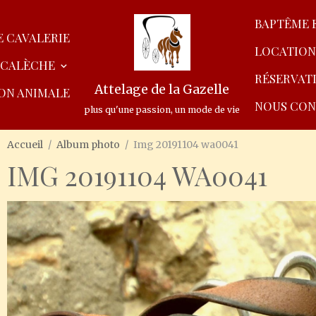
BAPTÊME 
 CAVALERIE
LOCATION
 CALÈCHE
RÉSERVAT
Attelage de la Gazelle
ON ANIMALE
NOUS CON
plus qu'une passion, un mode de vie
Accueil
Album photo
Img 20191104 wa0041
IMG 20191104 WA0041