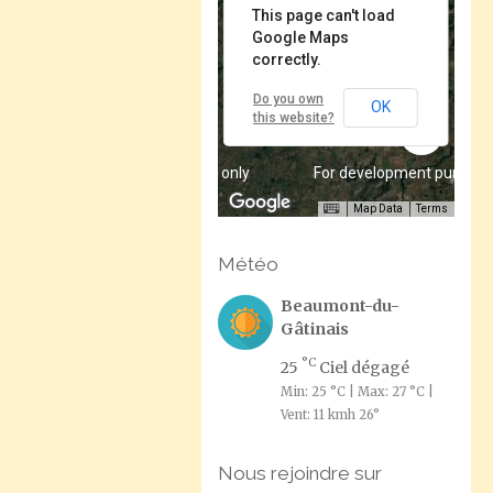
This page can't load
Google Maps
correctly.
Do you own
OK
this website?
For development purposes only
For development purpose
Map Data
Terms
Météo
Beaumont-du-
Gâtinais
°C
25
Ciel dégagé
Min: 25 °C | Max: 27 °C |
Vent: 11 kmh 26°
Nous rejoindre sur