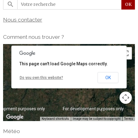
OK
Nous contacter
elopment purposes only
For development purposes only
Comment nous trouver ?
This page can't load Google Maps correctly.
OK
Do you own this website?
elopment purposes only
For development purposes only
Keyboard shortcuts
Image may be subject to copyright
Terms
Météo